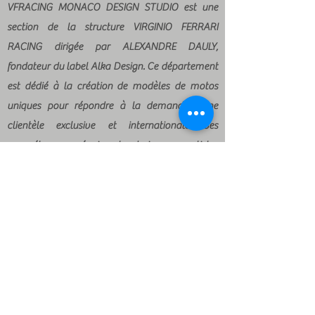
VFRACING MONACO DESIGN STUDIO est une
section de la structure VIRGINIO FERRARI
RACING
dirigée par ALEXANDRE DAULY,
fondateur du label Alka Design. Ce département
est dédié à la
création de modèles de motos
uniques pour répondre à la demande d’une
clientèle exclusive et
internationale. Ses
compétences réunissent designers, artistes
peintres, spécialistes selleries,
fabriquant de
pièces carbones et d’autres intervenants dans la
création de pièces uniques, avec un
champ
d’applications maintenant ouvert à de nouveaux
secteurs.